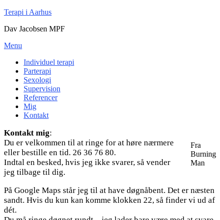
Spring
Terapi i Aarhus
til
Dav Jacobsen MPF
indhold
Menu
Individuel terapi
Parterapi
Sexologi
Supervision
Referencer
Mig
Kontakt
Kontakt mig
:
Du er velkommen til at ringe for at høre nærmere
Fra
eller bestille en tid. 26 36 76 80.
Burning
Indtal en besked, hvis jeg ikke svarer, så vender
Man
jeg tilbage til dig.
På Google Maps står jeg til at have døgnåbent. Det er næsten
sandt. Hvis du kun kan komme klokken 22, så finder vi ud af
dét.
Du må ringe døgnet rundt – jeg lader bare være med at svare,