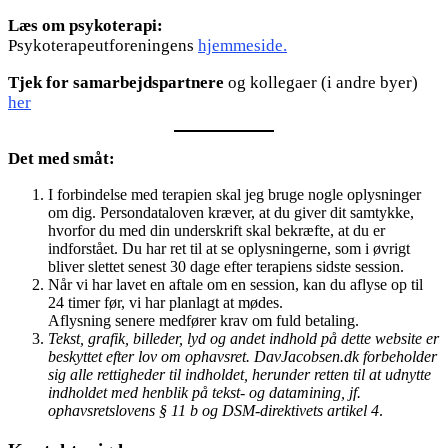
Læs om psykoterapi:
Psykoterapeutforeningens
hjemmeside.
Tjek for samarbejdspartnere
og kollegaer (i andre byer)
her
Det med småt:
I forbindelse med terapien skal jeg bruge nogle oplysninger
om dig. Persondataloven kræver, at du giver dit samtykke,
hvorfor du med din underskrift skal bekræfte, at du er
indforstået. Du har ret til at se oplysningerne, som i øvrigt
bliver slettet senest 30 dage efter terapiens sidste session.
Når vi har lavet en aftale om en session, kan du aflyse op til
24 timer før, vi har planlagt at mødes.
Aflysning senere medfører krav om fuld betaling.
Tekst, grafik, billeder, lyd og andet indhold på dette website er
beskyttet efter lov om ophavsret. DavJacobsen.dk forbeholder
sig alle rettigheder til indholdet, herunder retten til at udnytte
indholdet med henblik på tekst- og datamining, jf.
ophavsretslovens § 11 b og DSM-direktivets artikel 4
.