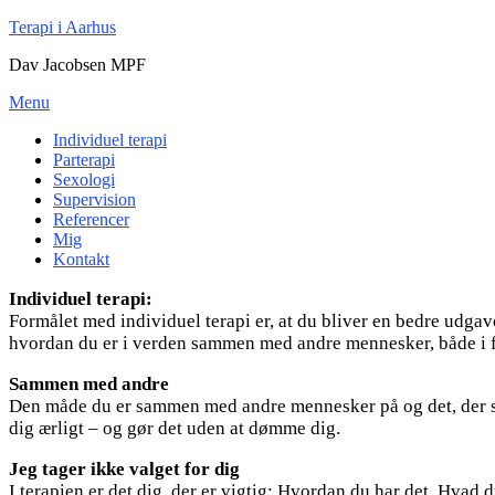
Spring
Terapi i Aarhus
til
Dav Jacobsen MPF
indhold
Menu
Individuel terapi
Parterapi
Sexologi
Supervision
Referencer
Mig
Kontakt
Individuel terapi:
Formålet med individuel terapi er, at du bliver en bedre udgav
hvordan du er i verden sammen med andre mennesker, både i forh
Sammen med andre
Den måde du er sammen med andre mennesker på og det, der sker
dig ærligt – og gør det uden at dømme dig.
Jeg tager ikke valget for dig
I terapien er det dig, der er vigtig: Hvordan du har det. Hvad