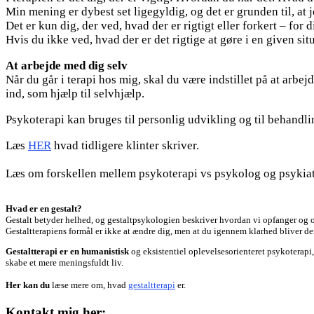
Min mening er dybest set ligegyldig, og det er grunden til, at j
Det er kun dig, der ved, hvad der er rigtigt eller forkert – for d
Hvis du ikke ved, hvad der er det rigtige at gøre i en given sit
At arbejde med dig selv
Når du går i terapi hos mig, skal du være indstillet på at arbe
ind, som hjælp til selvhjælp.
Psykoterapi kan bruges til personlig udvikling og til behandling
Læs
HER
hvad tidligere klinter skriver.
Læs om forskellen mellem psykoterapi vs psykolog og psykia
Hvad er en gestalt?
Gestalt betyder
helhed, og gestaltpsykologien beskriver hvordan vi opfanger og o
Gestaltterapiens formål er ikke at ændre dig, men at du igennem klarhed bliver den
Gestaltterapi er en humanistisk
og eksistentiel oplevelsesorienteret psykoterapi,
skabe et mere meningsfuldt liv.
Her kan du
læse mere om, hvad
gestaltterapi
er.
Kontakt mig her: