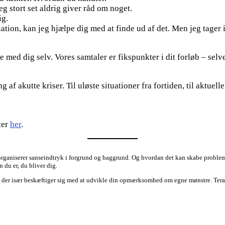
eg stort set aldrig giver råd om noget.
ig.
uation, kan jeg hjælpe dig med at finde ud af det. Men jeg tager 
jde med dig selv. Vores samtaler er fikspunkter i dit forløb – se
 af akutte kriser. Til uløste situationer fra fortiden, til aktuel
ter
her
.
rganiserer sanseindtryk i forgrund og baggrund. Og hvordan det kan skabe problemer
 du er, du bliver dig.
 der især beskæftiger sig med at udvikle din opmærksomhed om egne mønstre. Terapien